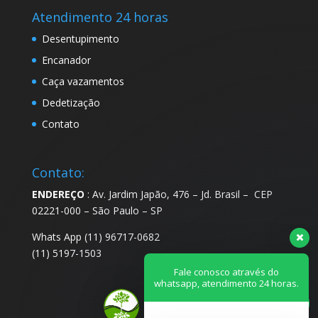
Atendimento 24 horas
Desentupimento
Encanador
Caça vazamentos
Dedetização
Contato
Contato:
ENDEREÇO
: Av. Jardim Japão, 476 – Jd. Brasil – CEP
02221-000 – São Paulo – SP
Whats App (11) 96717-0682
(11) 5197-1503
Fale conosco através do
whatsapp, atendimento 24 horas.
Olá, precisa de ajuda?